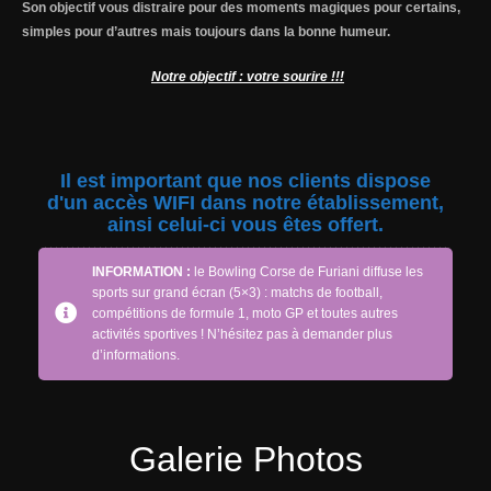
Son objectif vous distraire pour des moments magiques pour certains,
simples pour d’autres mais
toujours dans la bonne humeur.
Notre objectif : votre sourire !!!
Il est important que nos clients dispose
d'un accès WIFI dans notre établissement,
ainsi celui-ci vous êtes offert.
INFORMATION :
le Bowling Corse de Furiani diffuse les
sports sur grand écran (5×3) : matchs de football,
compétitions de formule 1, moto GP et toutes autres
activités sportives ! N’hésitez pas à demander plus
d’informations.
Galerie Photos