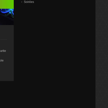
Soirées
artie
ble