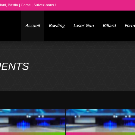
iani, Bastia | Corse
|
Suivez-nous !
Accueil
Bowling
Laser Gun
Billard
Form
MENTS