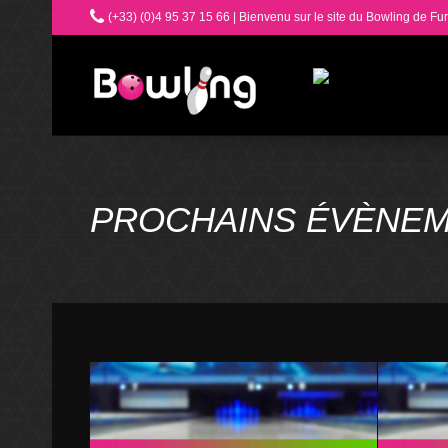
(+33) (0)4 95 37 15 66 | Bienvenu sur le site du Bowling de Fur
PROCHAINS ÉVÈNE