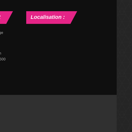
t
Localisation
:
ge
m
0600